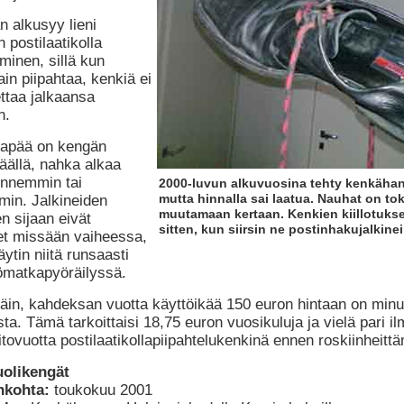
 alkusyy lieni
 postilaatikolla
inen, sillä kun
in piipahtaa, kenkiä ei
ettaa jalkaansa
n.
tapää on kengän
äällä, nahka alkaa
ennemmin tai
2000-luvun alkuvuosina tehty kenkähank
mutta hinnalla sai laatua. Nauhat on tok
in. Jalkineiden
muutamaan kertaan. Kenkien kiillotukse
n sijaan eivät
sitten, kun siirsin ne postinhakujalkinei
t missään vaiheessa,
ytin niitä runsaasti
matkapyöräilyssä.
 näin, kahdeksan vuotta käyttöikää 150 euron hintaan on min
sta. Tämä tarkoittaisi 18,75 euron vuosikuluja ja vielä pari il
tovuotta postilaatikollapiipahtelukenkinä ennen roskiinheittä
uolikengät
nkohta:
toukokuu 2001