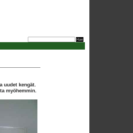
aa uudet kengät.
otta myöhemmin.