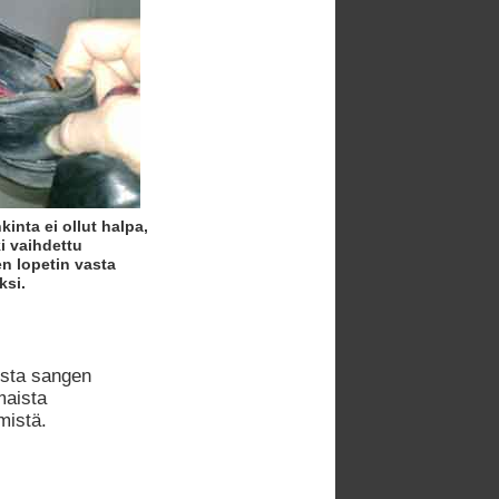
inta ei ollut halpa,
i vaihdettu
n lopetin vasta
ksi.
usta sangen
maista
mistä.