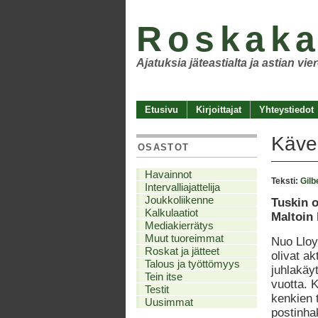
Roskaka
Ajatuksia jäteastialta ja astian vie
Etusivu
Kirjoittajat
Yhteystiedot
Kävel
OSASTOT
Havainnot
Teksti:
Gilb
Intervalliajattelija
Joukkoliikenne
Tuskin o
Kalkulaatiot
Maltoin
Mediakierrätys
Muut tuoreimmat
Nuo Lloy
Roskat ja jätteet
olivat ak
Talous ja työttömyys
juhlakäy
Tein itse
vuotta. 
Testit
kenkien 
Uusimmat
postinhak