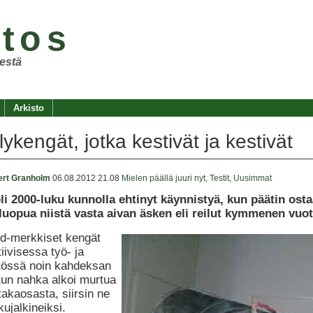
tos
restä
Arkisto
ykengät, jotka kestivät ja kestivät
ert Granholm
06.08.2012 21.08
Mielen päällä juuri nyt
,
Testit
,
Uusimmat
li 2000-luku kunnolla ehtinyt käynnistyä, kun päätin ost
 luopua niistä vasta aivan äsken eli reilut kymmenen vu
d-merkkiset kengät
tiivisessa työ- ja
tössä noin kahdeksan
Kun nahka alkoi murtua
takaosasta, siirsin ne
ujalkineiksi.