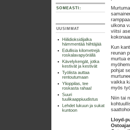
Murtuman
SOMEASTI:
samainen
ramppaam
ulkona va
UUSIMMAT
viitsi as
kokonaa
Hiilidioksidijalka
hämmentää hiihtäjää
Kun kan
Edullisia kilometrejä
reunan p
roskalavapyörällä
murtua 
Kävelykengät, jotka
myöhemm
kestivät ja kestivät
pohjat se
Työlista auttaa
murtunee
rentoutumaan
vaikka kä
Ylioppilas, tee
myös työ
roskasta rahaa!
Suuri
Niin tai
tuulikaappiuudistus
kohtuulli
Lehdet lukuun ja sukat
saattohoi
kuntoon
Lloyd-p
Ostoaja