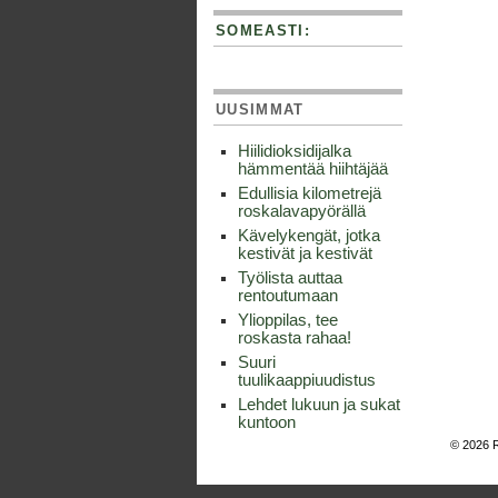
SOMEASTI:
UUSIMMAT
Hiilidioksidijalka
hämmentää hiihtäjää
Edullisia kilometrejä
roskalavapyörällä
Kävelykengät, jotka
kestivät ja kestivät
Työlista auttaa
rentoutumaan
Ylioppilas, tee
roskasta rahaa!
Suuri
tuulikaappiuudistus
Lehdet lukuun ja sukat
kuntoon
© 2026 R