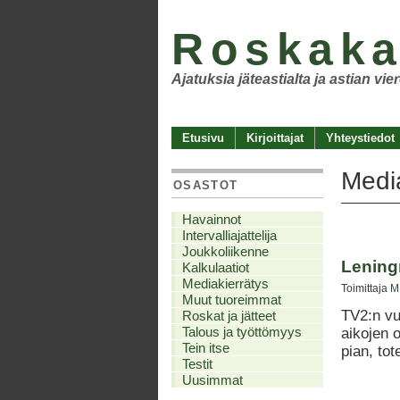
Roskaka
Ajatuksia jäteastialta ja astian vie
Etusivu
Kirjoittajat
Yhteystiedot
Media
OSASTOT
Havainnot
Intervalliajattelija
Joukkoliikenne
Lening
Kalkulaatiot
Mediakierrätys
Toimittaja
M
Muut tuoreimmat
TV2:n vu
Roskat ja jätteet
Talous ja työttömyys
aikojen o
Tein itse
pian, to
Testit
Uusimmat