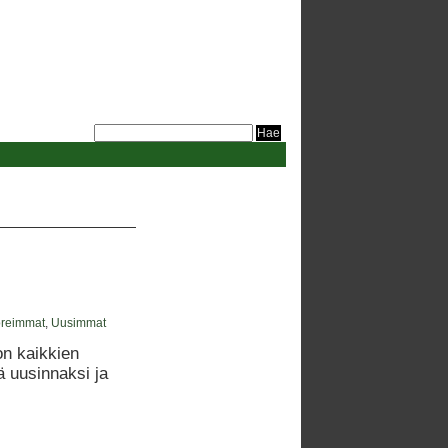
oreimmat
,
Uusimmat
on kaikkien
ä uusinnaksi ja