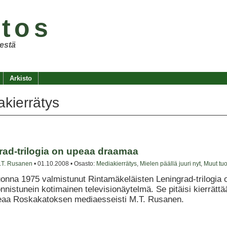
tos
restä
Arkisto
kierrätys
rad-trilogia on upeaa draamaa
.T. Rusanen
• 01.10.2008 • Osasto:
Mediakierrätys
,
Mielen päällä juuri nyt
,
Muut tu
onna 1975 valmistunut Rintamäkeläisten Leningrad-trilogia 
nnistunein kotimainen televisionäytelmä. Se pitäisi kierrättä
teaa Roskakatoksen mediaesseisti M.T. Rusanen.