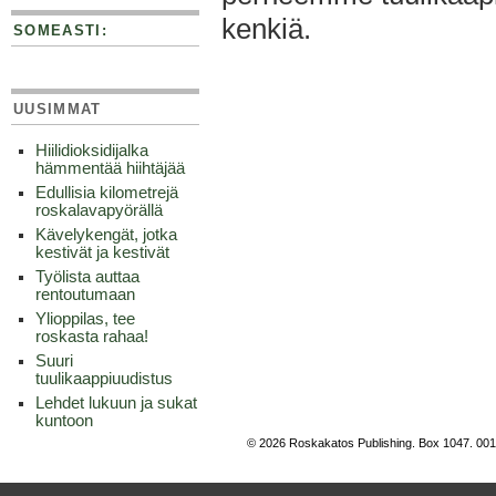
kenkiä.
SOMEASTI:
UUSIMMAT
Hiilidioksidijalka
hämmentää hiihtäjää
Edullisia kilometrejä
roskalavapyörällä
Kävelykengät, jotka
kestivät ja kestivät
Työlista auttaa
rentoutumaan
Ylioppilas, tee
roskasta rahaa!
Suuri
tuulikaappiuudistus
Lehdet lukuun ja sukat
kuntoon
© 2026 Roskakatos Publishing. Box 1047. 00