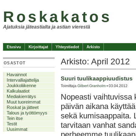
Roskakatos
Ajatuksia jäteastialta ja astian vierestä
Etusivu
Kirjoittajat
Yhteystiedot
Arkisto
Arkisto: April 2012
OSASTOT
Havainnot
Suuri tuulikaappiuudistus
Intervalliajattelija
Joukkoliikenne
Toimittaja
Gilbert Granholm
• 03.04.2012
Kalkulaatiot
Nopeasti vaihtuviss
Mediakierrätys
Muut tuoreimmat
päivän aikana käyttää p
Roskat ja jätteet
Talous ja työttömyys
sekä kumisaappaita. L
Tein itse
tarvitaan vanhat sanda
Testit
Uusimmat
perheemme tuulikaapis