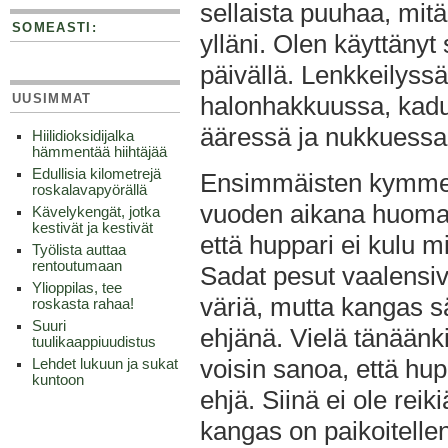
sellaista puuhaa, mitä
SOMEASTI:
ylläni. Olen käyttänyt 
päivällä. Lenkkeilyss
UUSIMMAT
halonhakkuussa, kadu
ääressä ja nukkuessa
Hiilidioksidijalka
hämmentää hiihtäjää
Edullisia kilometrejä
Ensimmäisten kymm
roskalavapyörällä
vuoden aikana huoma
Kävelykengät, jotka
kestivät ja kestivät
että huppari ei kulu mi
Työlista auttaa
rentoutumaan
Sadat pesut vaalensiv
Ylioppilas, tee
väriä, mutta kangas sä
roskasta rahaa!
Suuri
ehjänä. Vielä tänäänk
tuulikaappiuudistus
voisin sanoa, että hup
Lehdet lukuun ja sukat
kuntoon
ehjä. Siinä ei ole reik
kangas on paikoitelle