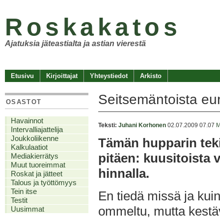
Roskakatos
Ajatuksia jäteastialta ja astian vierestä
Etusivu
Kirjoittajat
Yhteystiedot
Arkisto
Seitsemäntoista eur
OSASTOT
Havainnot
Teksti:
Juhani Korhonen
02.07.2009 07.07
M
Intervalliajattelija
Joukkoliikenne
Tämän hupparin tekij
Kalkulaatiot
pitäen: kuusitoista 
Mediakierrätys
Muut tuoreimmat
hinnalla.
Roskat ja jätteet
Talous ja työttömyys
Tein itse
En tiedä missä ja kuin
Testit
ommeltu, mutta kestävä
Uusimmat