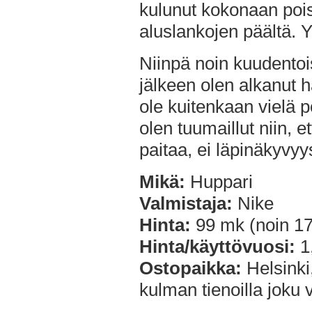
kulunut kokonaan poi
aluslankojen päältä. 
Niinpä noin kuudentoi
jälkeen olen alkanut 
ole kuitenkaan vielä p
olen tuumaillut niin, e
paitaa, ei läpinäkyvyy
Mikä:
Huppari
Valmistaja:
Nike
Hinta:
99 mk (noin 17
Hinta/käyttövuosi:
1
Ostopaikka:
Helsinki
kulman tienoilla joku 